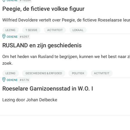
OEKENE
# 10284
Peegie, de fictieve volkse figuur
Wilfried Devoldere vertelt over Peegie, de fictieve Roeselaarse leu
LEZING
1 SESSIE
ACTIVITEIT
LOKAAL
IN
OEKENE
# 6397
RUSLAND en zijn geschiedenis
Om het heden van Rusland te begrijpen, kunnen we het best naar z
zoek.
LEZING
GESCHIEDENIS & ERFGOED
POLITIEK
ACTIVITEIT
IN
OEKENE
# 6176
Roeselare Garnizoensstad in W.O. I
Lezing door Johan Delbecke