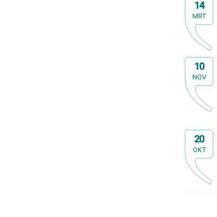
Op
14
Familiedag
MRT
Fietstocht
Lezing
Meerdaagse uitstap
Ontmoeting met receptie
Op
10
Voorstelling (theater, literatuur, film,...)
NOV
Wandeling
Wandeling met gids
Webinar
Weekendcursus
Op
Workshop
20
Zomercursus
OKT