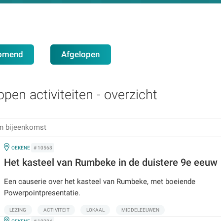
omend
Afgelopen
open activiteiten - overzicht
IN
OEKENE
# 10568
Het kasteel van Rumbeke in de duistere 9e eeuw
Een causerie over het kasteel van Rumbeke, met boeiende
Powerpointpresentatie.
LEZING
ACTIVITEIT
LOKAAL
MIDDELEEUWEN
IN