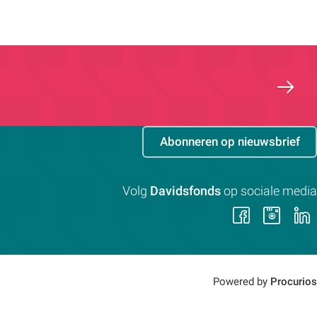
Abonneren op nieuwsbrief
Volg
Davidsfonds
op sociale media
Volg
Vol
ons
on
op
op
Faceb
Ins
Powered by
Procurios