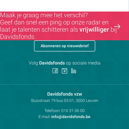
Maak je graag mee het verschil?
Geef dan snel een ping op onze radar en
laat je talenten schitteren als
vrijwilliger
bij
Davidsfonds.
Abonneren op nieuwsbrief
Volg
Davidsfonds
op sociale media
Volg
Volg
Volg
ons
ons
ons
op
op
op
Facebook
Instagram
LinkedIn
Contactpersoon:
Davidsfonds vzw
Adres:
Sluisstraat 79
bus 03.01, 3000
Leuven
Telefoon:
016 31 06 00
E-mail:
info@davidsfonds.be