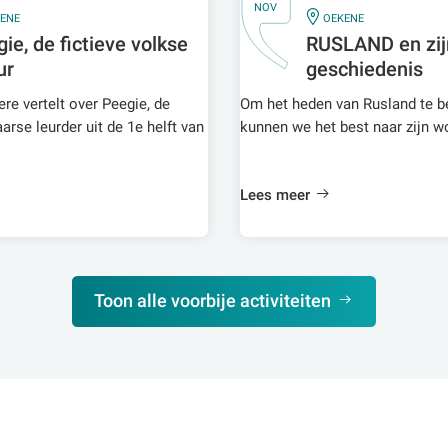
NOV
IN
ENE
OEKENE
ie, de fictieve volkse
RUSLAND en zij
ur
geschiedenis
ere vertelt over Peegie, de
Om het heden van Rusland te be
arse leurder uit de 1e helft van
kunnen we het best naar zijn w
Lees meer
Toon alle voorbije activiteiten