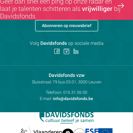
Geef dan snel een ping op onze radar en
laat je talenten schitteren als
vrijwilliger
bij
Davidsfonds.
Abonneren op nieuwsbrief
Volg
Davidsfonds
op sociale media
Volg
Volg
Volg
ons
ons
ons
op
op
op
Facebook
Instagram
LinkedIn
Contactpersoon:
Davidsfonds vzw
Adres:
Sluisstraat 79
bus 03.01, 3000
Leuven
Telefoon:
016 31 06 00
E-mail:
info@davidsfonds.be