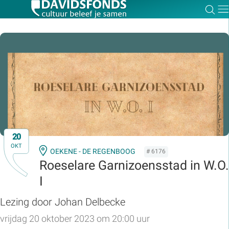
Zoe
Dir
Zoek:
Zoeken
20
OKT
OEKENE - DE REGENBOOG
# 6176
Roeselare Garnizoensstad in W.O.
I
Lezing door Johan Delbecke
vrijdag 20 oktober 2023 om 20:00 uur