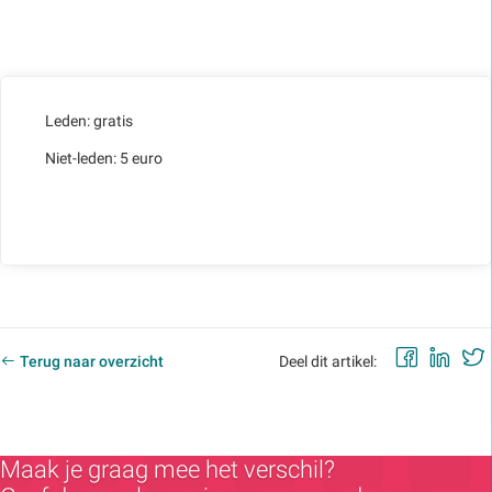
Leden: gratis
Niet-leden: 5 euro
Faceb
Lin
Terug naar overzicht
Deel dit artikel:
Maak je graag mee het verschil?