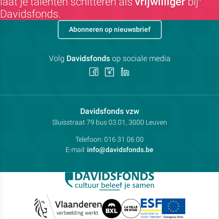
laat je talenten schitteren als
vrijwilliger
bij
Davidsfonds.
Abonneren op nieuwsbrief
Volg
Davidsfonds
op sociale media
Volg
Volg
Volg
ons
ons
ons
op
op
op
Facebook
Instagram
LinkedIn
Contactpersoon:
Davidsfonds vzw
Adres:
Sluisstraat 79
bus 03.01, 3000
Leuven
Telefoon:
016 31 06 00
E-mail:
info@davidsfonds.be